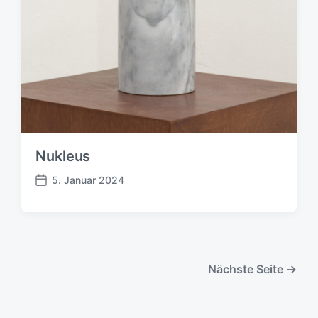
t
u
m
Nukleus
5. Januar 2024
V
e
r
ö
f
f
Nächste Seite →
e
n
t