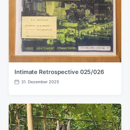
Intimate Retrospective 025/026
31. Dezember 2025
V
e
r
ö
f
f
e
n