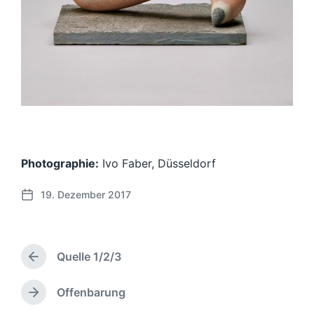
Photographie:
Ivo Faber, Düsseldorf
19. Dezember 2017
V
e
r
ö
Quelle 1/2/3
f
V
f
o
r
e
Offenbarung
N
h
n
ä